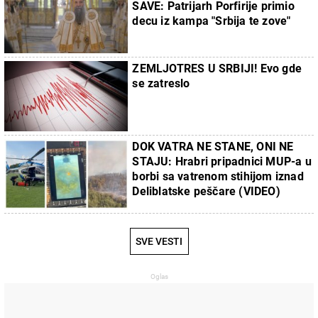
SAVE: Patrijarh Porfirije primio
decu iz kampa "Srbija te zove"
ZEMLJOTRES U SRBIJI! Evo gde
se zatreslo
DOK VATRA NE STANE, ONI NE
STAJU: Hrabri pripadnici MUP-a u
borbi sa vatrenom stihijom iznad
Deliblatske peščare (VIDEO)
SVE VESTI