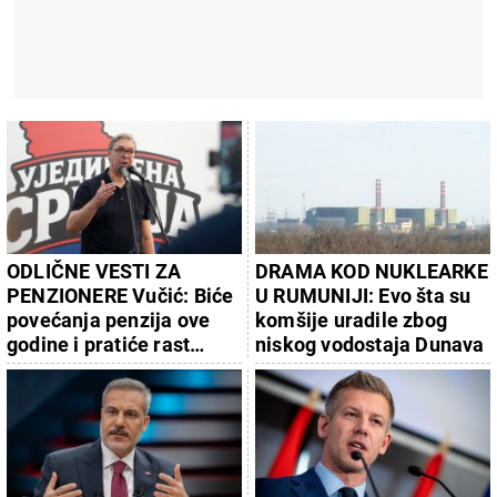
ODLIČNE VESTI ZA
DRAMA KOD NUKLEARKE
PENZIONERE Vučić: Biće
U RUMUNIJI: Evo šta su
povećanja penzija ove
komšije uradile zbog
godine i pratiće rast
niskog vodostaja Dunava
plata!