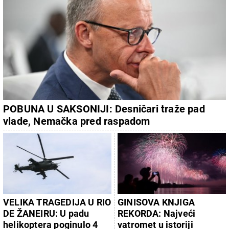
POBUNA U SAKSONIJI: Desničari traže pad
vlade, Nemačka pred raspadom
VELIKA TRAGEDIJA U RIO
GINISOVA KNJIGA
DE ŽANEIRU: U padu
REKORDA: Najveći
helikoptera poginulo 4
vatromet u istoriji