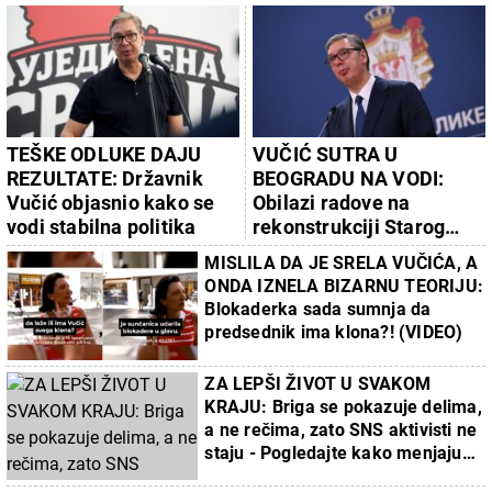
TEŠKE ODLUKE DAJU
VUČIĆ SUTRA U
REZULTATE: Državnik
BEOGRADU NA VODI:
Vučić objasnio kako se
Obilazi radove na
vodi stabilna politika
rekonstrukciji Starog
železničkog mosta
MISLILA DA JE SRELA VUČIĆA, A
ONDA IZNELA BIZARNU TEORIJU:
Blokaderka sada sumnja da
predsednik ima klona?! (VIDEO)
ZA LEPŠI ŽIVOT U SVAKOM
KRAJU: Briga se pokazuje delima,
a ne rečima, zato SNS aktivisti ne
staju - Pogledajte kako menjaju
lice Beograda