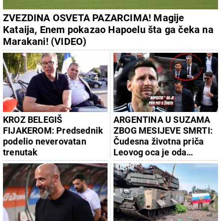
ZVEZDINA OSVETA PAZARCIMA! Magije
Kataija, Enem pokazao Hapoelu šta ga čeka na
Marakani! (VIDEO)
KROZ BELEGIŠ
ARGENTINA U SUZAMA
FIJAKEROM: Predsednik
ZBOG MESIJEVE SMRTI:
podelio neverovatan
Čudesna životna priča
trenutak
Leovog oca je oda
porodici - tata ga je sada
"prvi put napustio"