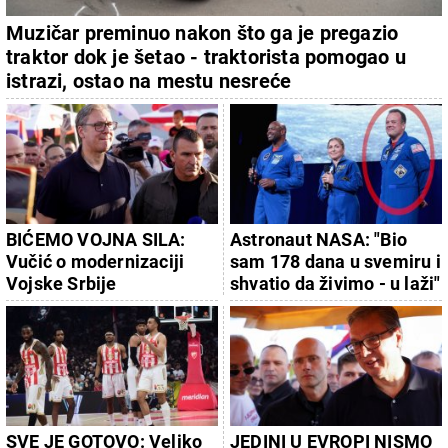
Muzičar preminuo nakon što ga je pregazio
traktor dok je šetao - traktorista pomogao u
istrazi, ostao na mestu nesreće
BIĆEMO VOJNA SILA:
Astronaut NASA: "Bio
Vučić o modernizaciji
sam 178 dana u svemiru i
Vojske Srbije
shvatio da živimo - u laži"
SVE JE GOTOVO: Veliko
JEDINI U EVROPI NISMO