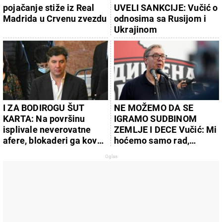
pojačanje stiže iz Real
UVELI SANKCIJE: Vučić o
Madrida u Crvenu zvezdu
odnosima sa Rusijom i
Ukrajinom
I ZA BODIROGU ŠUT
NE MOŽEMO DA SE
KARTA: Na površinu
IGRAMO SUDBINOM
isplivale neverovatne
ZEMLJE I DECE Vučić: Mi
afere, blokaderi ga kovali
hoćemo samo rad,
u zvezde, pa brutalno
napredak zemlje,
"vetiran"
ekonomiju da guramo