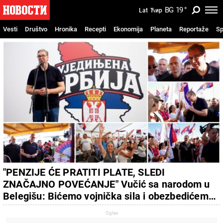
BG
19
°
Lat
Ћир
Vesti
Društvo
Hronika
Recepti
Ekonomija
Planeta
Reportaže
Sp
"PENZIJE ĆE PRATITI PLATE, SLEDI
ZNAČAJNO POVEĆANJE" Vučić sa narodom u
Belegišu: Bićemo vojnička sila i obezbedićemo
mir i stabilnost