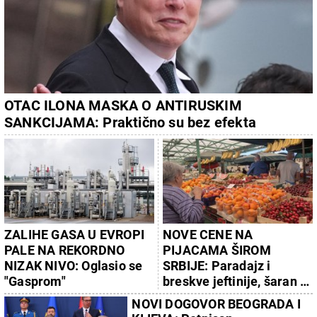
OTAC ILONA MASKA O ANTIRUSKIM
SANKCIJAMA: Praktično su bez efekta
ZALIHE GASA U EVROPI
NOVE CENE NA
PALE NA REKORDNO
PIJACAMA ŠIROM
NIZAK NIVO: Oglasio se
SRBIJE: Paradajz i
"Gasprom"
breskve jeftinije, šaran i
krmenadla skuplji
NOVI DOGOVOR BEOGRADA I