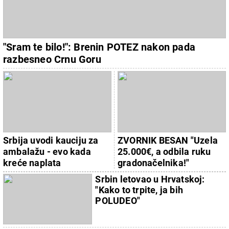
"Sram te bilo!": Brenin POTEZ nakon pada
razbesneo Crnu Goru
Srbija uvodi kauciju za
ZVORNIK BESAN "Uzela
ambalažu - evo kada
25.000€, a odbila ruku
kreće naplata
gradonačelnika!"
Srbin letovao u Hrvatskoj:
"Kako to trpite, ja bih
POLUDEO"