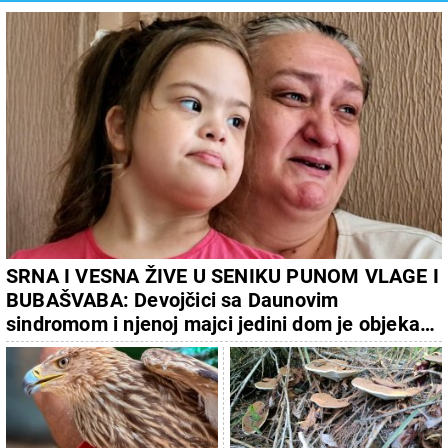
SRNA I VESNA ŽIVE U SENIKU PUNOM VLAGE I
BUBAŠVABA: Devojčici sa Daunovim
sindromom i njenoj majci jedini dom je objekat
nedostojan čoveka