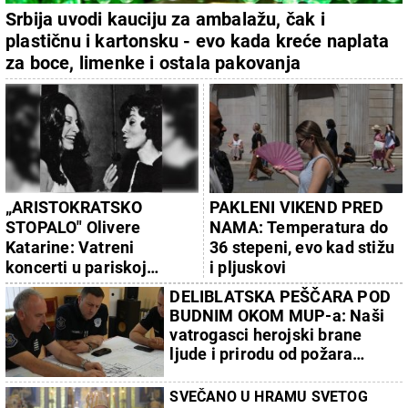
Srbija uvodi kauciju za ambalažu, čak i
plastičnu i kartonsku - evo kada kreće naplata
za boce, limenke i ostala pakovanja
„ARISTOKRATSKO
PAKLENI VIKEND PRED
STOPALO" Olivere
NAMA: Temperatura do
Katarine: Vatreni
36 stepeni, evo kad stižu
koncerti u pariskoj
i pljuskovi
"Olimpiji"
DELIBLATSKA PEŠČARA POD
BUDNIM OKOM MUP-a: Naši
vatrogasci herojski brane
ljude i prirodu od požara
(VIDEO)
SVEČANO U HRAMU SVETOG