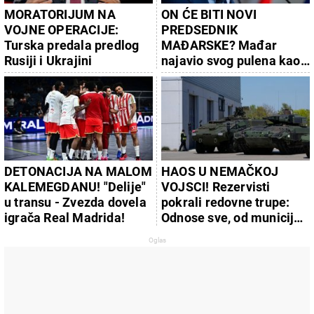
MORATORIJUM NA
ON ĆE BITI NOVI
VOJNE OPERACIJE:
PREDSEDNIK
Turska predala predlog
MAĐARSKE? Mađar
Rusiji i Ukrajini
najavio svog pulena kao
kandidata
DETONACIJA NA MALOM
HAOS U NEMAČKOJ
KALEMEGDANU! "Delije"
VOJSCI! Rezervisti
u transu - Zvezda dovela
pokrali redovne trupe:
igrača Real Madrida!
Odnose sve, od municije
do naoružanja – Berlin u
PANICI!