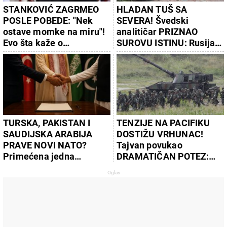
STANKOVIĆ ZAGRMEO
HLADAN TUŠ SA
POSLE POBEDE: "Nek
SEVERA! Švedski
ostave momke na miru"!
analitičar PRIZNAO
Evo šta kaže o
SUROVU ISTINU: Rusija
isključenju golmana!
potpuno DIKTIRA
PRAVILA na frontu –
Zapad nema odgovor!
TURSKA, PAKISTAN I
TENZIJE NA PACIFIKU
SAUDIJSKA ARABIJA
DOSTIŽU VRHUNAC!
PRAVE NOVI NATO?
Tajvan povukao
Primećena jedna
DRAMATIČAN POTEZ:
alarmantna slučajnost
Snage HITNO izašle na
Granično ostrvo –
sprema se NEPOSREDNI
SUKOB?!