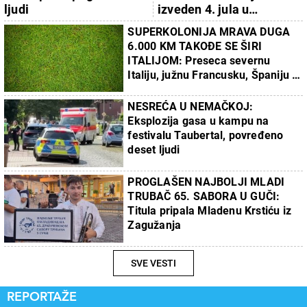
ljudi
izveden 4. jula u
Vašingtonu
SUPERKOLONIJA MRAVA DUGA
6.000 KM TAKOĐE SE ŠIRI
ITALIJOM: Preseca severnu
Italiju, južnu Francusku, Španiju i
Portugal
NESREĆA U NEMAČKOJ:
Eksplozija gasa u kampu na
festivalu Taubertal, povređeno
deset ljudi
PROGLAŠEN NAJBOLJI MLADI
TRUBAČ 65. SABORA U GUČI:
Titula pripala Mladenu Krstiću iz
Zagužanja
SVE VESTI
REPORTAŽE