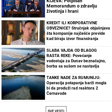
KIJEVA: Potpisan
Memorandum o zdravlju
životinja i hrani
KREDIT ILI KORPORATIVNE
OBVEZNICE? Stručnjak objašnjava
šta kompanije najčešće previde
kad biraju izvor finansiranja
SLABA VAJDA OD BLAGOG
RASTA REKE: Povećanje
vodostaja za Dunav beznačajno,
borba sa sušom se nastavlja
TANKE NADE ZA RUMUNIJU:
Operacija potapanja barži mogla
bi da produži rad reaktora 2
Černavode
SVE VESTI