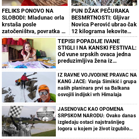
FELIKS PONOVO NA
PUN DŽAK PEČURAKA
SLOBODI: Mladunac orla
BESMRTNOSTI: Gljivar
krstaša posle
Novica Perović ubrao čak
zatočeništva, povratka u
12 kilograma lekovite
domovinu i oporavka u
hrastove sjajnice (FOTO)
TEPISI POPADIJE IVANE
ZOO vrtu Palić poleteo u
STIGLI I NA KANSKI FESTIVAL:
prirodu
Od vune srpskih ovaca jedna
preduzimljiva žena iz
Drugovca kraj Smedereva
pravi čuda
IZ RAVNE VOJVODINE PRAVAC NA
KANG JACE: Vanja Simikić i grupa
naših planinara prvi sa Balkana
osvojili indijski vrh Himalaja
JASENOVAC KAO OPOMENA
SRPSKOM NARODU: Ovako danas
izgledaju ostaci najstrašnijeg
logora u kojem je život izgubilo
stotine hiljada Srba (FOTO)