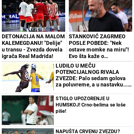
DETONACIJA NA MALOM
STANKOVIĆ ZAGRMEO
KALEMEGDANU! "Delije"
POSLE POBEDE: "Nek
u transu - Zvezda dovela
ostave momke na miru"!
igrača Real Madrida!
Evo šta kaže o
isključenju golmana!
LUDILO U MEČU
POTENCIJALNOG RIVALA
ZVEZDE: Palo sedam golova
za poluvreme, a u nastavku...
(VIDEO)
STIGLO UPOZORENJE U
HUMSKOJ! Crno-belima se loše
piše!
NAPUŠTA CRVENU ZVEZDU?