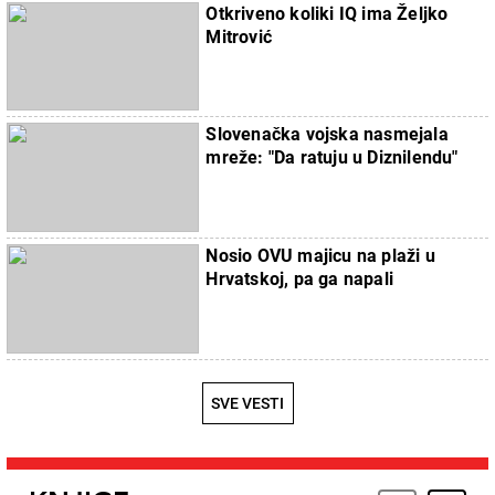
Otkriveno koliki IQ ima Željko
Mitrović
Slovenačka vojska nasmejala
mreže: "Da ratuju u Diznilendu"
Nosio OVU majicu na plaži u
Hrvatskoj, pa ga napali
SVE VESTI