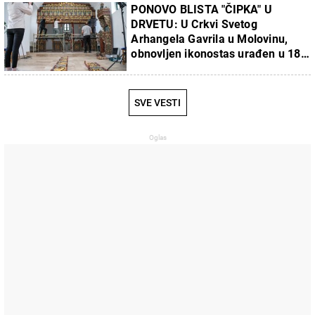
PONOVO BLISTA "ČIPKA" U
DRVETU: U Crkvi Svetog
Arhangela Gavrila u Molovinu,
obnovljen ikonostas urađen u 18.
veku
SVE VESTI